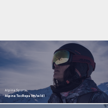
CRAFT
Running TecReps (m/w/d)
Alpina Sports
Alpina TecReps (m/w/d)