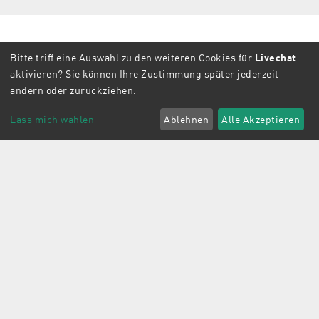
Bitte triff eine Auswahl zu den weiteren Cookies für
Livechat
aktivieren? Sie können Ihre Zustimmung später jederzeit
ändern oder zurückziehen.
Lass mich wählen
Ablehnen
Alle Akzeptieren
Office
madeprojects GmbH
+49 89 500 779 77 0
Werner-Heisenberg-Str. 8
85254 Sulzemoos
office@madeprojects.com