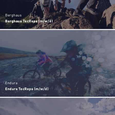
Berghaus
Berghaus TecReps (m/w/d)
Endura
Endura TecReps (m/w/d)