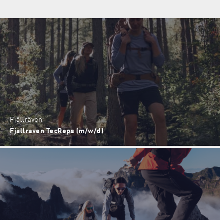
Fjällräven
Fjällräven TecReps (m/w/d)