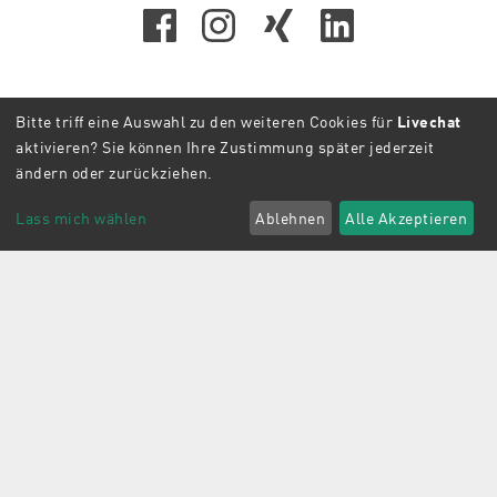
Office
Bitte triff eine Auswahl zu den weiteren Cookies für
Livechat
aktivieren? Sie können Ihre Zustimmung später jederzeit
madeprojects GmbH
ändern oder zurückziehen.
+49 89 500 779 77 0
Werner-Heisenberg-Str. 8
Lass mich wählen
Ablehnen
Alle Akzeptieren
85254 Sulzemoos
office@madeprojects.com
Presse
|
Connect
|
Datenschutz
|
Cookie-Einstellungen
|
Impressum
Copyright © 2026 madeprojects GmbH