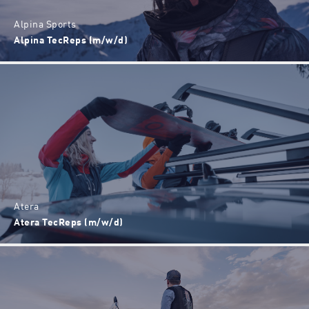
Alpina Sports
Alpina TecReps (m/w/d)
Atera
Atera TecReps (m/w/d)