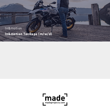
In&motion
In&motion TecReps (m/w/d)