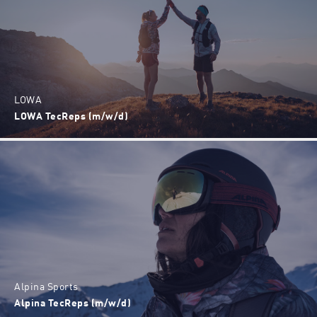
LOWA
LOWA TecReps (m/w/d)
Alpina Sports
Alpina TecReps (m/w/d)